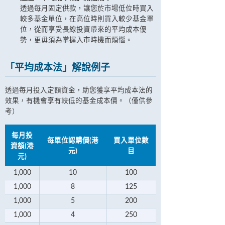
透過每月固定供款，讓您於市場低位時買入
較多基金單位，在高位時則買入較少基金單
位，從而享受長線投資帶來的平均成本優
勢，更毋須為掌握入市時機而煩惱。
「平均成本法」解說例子
透過每月投入定額資金，助您獲享平均成本法的
效果，有機會享有較低的基金成本價。（僅供參
考）
每月投
每單位認購價(港
買入單位數
資額(港
元)
目
元)
1,000
10
100
1,000
8
125
1,000
5
200
1,000
4
250