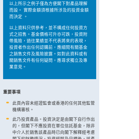
以上所示之例子僅為方便閣下對產品理解
而設。 實際金額須根據所涉及的投資金額
而決定 。
以上資料只供參考，並不構成任何投資方
式之招售。基金價格可升亦可跌，投資附
帶風險，過往業績並不代表將來的表現，
投資者作出任何認購前，應細閱有關基金
之銷售文件及風險披露。如對此資料或有
關銷售文件有任何疑問，應尋求獨立及專
業意見。
重要事項
此頁內容未經證監會或香港的任何其他監管
機構審核。
此乃投資產品。投資決定是由閣下自行作出
的，但閣下不應投資在單位信託基金，除非
中介人於銷售該產品時已向閣下解釋經考慮