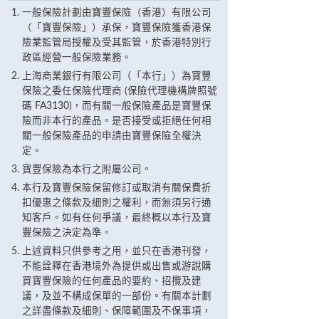
一般保險計劃由寶豐保險（香港）有限公司
（「寶豐保險」）承保，寶豐保險獲香港保
險業監管局授權及受其監管，於香港特別行
政區經營一般保險業務。
上海商業銀行有限公司（「本行」）為寶豐
保險之委任保險代理商 (保險代理機構牌照號
碼 FA3130)，而有關一般保險產品是寶豐保
險而非本行的產品。是否接受或拒絕任何相
關一般保險產品的申請由寶豐保險全權決
定。
寶豐保險為本行之附屬公司。
本行及寶豐保險保留修訂或取消有關保費折
扣優惠之條款及細則之權利，而無須另行通
知客戶。如有任何爭議，最終概以本行及寶
豐保險之決定為準。
上述資料只供參考之用，並只在香港刊發，
不能詮釋在香港境外為提供或出售或游說購
買寶豐保險的任何產品的要約、招攬及建
議，及並不構成保單的一部份。有關本計劃
之詳盡條款及細則、保障範圍及不保事項，