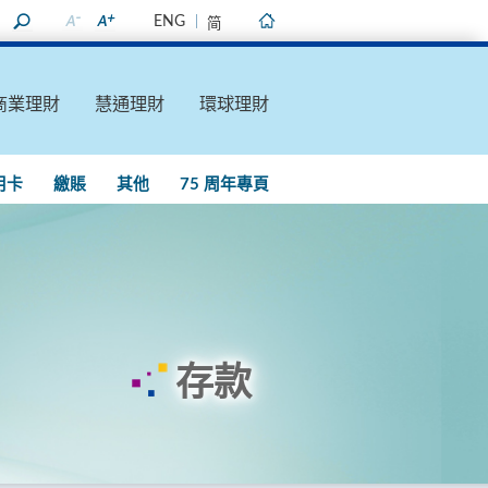
ENG
简
主頁
商業理財
慧通理財
環球理財
用卡
繳賬
其他
75 周年專頁
存款