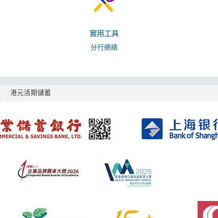
實用工具
分行網絡
戶
港元活期儲蓄