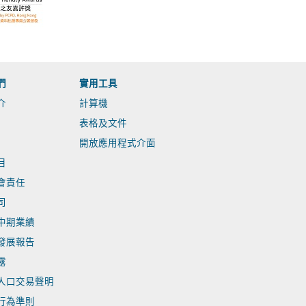
們
實用工具
介
計算機
表格及文件
開放應用程式介面
目
會責任
司
中期業績
發展報告
露
人口交易聲明
行為準則