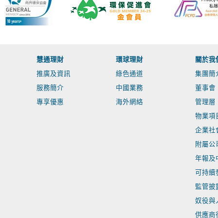
慧通理財
環球理財
關於我
推廣及資訊
綠色通道
集團簡
服務簡介
中國業務
董事會
專享優惠
海外網絡
管理層
物業項
企業社
附屬公
年報及
可持續
監管披
奴役與
供應商