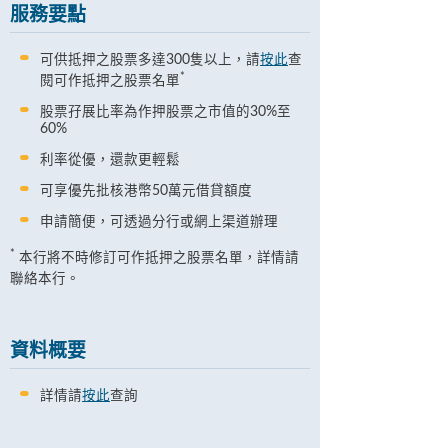
服務要點
可供抵押之股票多達300隻以上，請
按此
查
*
閱可作抵押之股票名單
股票孖展比率為作押股票之市值的30%至
60%
利率從優，還款更輕鬆
可享優先批核港幣50萬元借貸額度
申請簡便，可透過分行或網上渠道辦理
*
本行將不時修訂可作抵押之股票名單，詳情請
聯絡本行。
資料概要
詳情請
按此
查詢