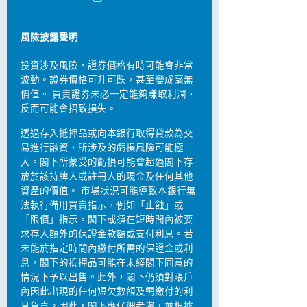
風險披露聲明
投資涉及風險，證券價格有時可能會非常
波動。證券價格可升可跌，甚至變成毫無
價值。 買賣證券未必一定能夠賺取利潤，
反而可能會招致損失。
透過存入抵押品或向本銀行取得貸款為交
易進行融資，所涉及的虧損風險可能極
大。閣下所蒙受的虧損可能會超過閣下存
放於該持牌人或註冊人的現金及任何其他
資產的價值。 市場狀況可能導致本銀行無
法執行備用買賣指示，例如「止蝕」或
「限價」指示。閣下或須在短時間內被要
求存入額外的保證金款額或支付利息。若
未能於指定時間內繳付所需的保證金或利
息，閣下的抵押品可能在未經閣下同意的
情況下予以出售。此外，閣下仍須對賬戶
內因此出現的任何短欠數額及需繳付的利
息負責。因此，閣下應仔細考慮，並根據