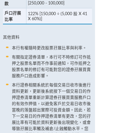
[250,000 - 100,000]
款
戶口孖展
122% [150,000 ÷ (5,000 股 X 41
X 60%)]
比率
其他資料
本行有權隨時更改股票孖展比率與利率。
有關指定證券清單，本行可不時修訂可作抵
押之股票名單而不作事前通知，可作抵押之
股票名單的修訂有可能對您的證券孖展買賣
服務戶口造成影響。
本行證券相關系統於每個交易日收市後進行
資料更新，更新後系統按下一個交易日的作
押證券清單重新計算證券孖展買賣服務戶口
的有效作押值，以避免客戶於交易日收市後
當晚的落盤超出實際可投資金額。因此，若
下一交易日的作押證券清單有更改，您的孖
展比率有可能於資料更新後出現變化，或會
導致孖展比率觸及補倉/止蝕觸動水平。您