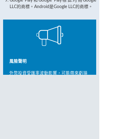
Google Play和Google Play標誌均為Google
LLC的商標。Android是Google LLC的商標。
風險聲明
外幣投資受匯率波動影響，可能帶來虧損
風險。客戶如將外幣兌換為港幣或其他外
幣時，可能因外幣匯率變動而蒙受虧損。
人民幣現時並非自由兌換貨幣，客戶兌換
人民幣須根據本銀行及/或有關監管機構不
時作出的規定所限制。當閣下將人民幣兌
換成港元或其他貨幣時，須考慮及明白人
民幣的匯率波動或會產生收益或虧損。