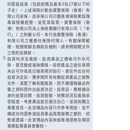
的家庭成員（包括配偶及最多2名17歲以下的
子女）。上述保險計劃由寶豐保險（香港）有
限公司承保。該承保公司已獲香港保險業監理
專員授權經營，並受其監管。寶豐保險（香
港）有限公司為上海商業銀行有限公司（「本
行」）之附屬公司。本行為寶豐保險（香港）
有限公司之獲委任保險代理人。有關保障範
圍、賠償限額及條款及細則，請參閱相關文件
之章則及條款。
2.
投資均涉及風險，投資產品之價格可升亦可
跌，甚至變成毫無價值。投資產品之過往表現
未必可作為其日後表現的指引，故在作出任何
投資決定前，應參閱所有有關投資產品之銷售
文件，清楚了解有關風險，而不應僅根據此所
載之資料而作出投資決定。投資前，應根據自
身的投資目標、投資經驗、財務狀況及風險承
受程度，考慮產品是否適合自己，並諮詢獨立
專業意見。此宣傳品內容只作參考用途，並不
構成任何證券或投資產品買賣服務之要約、招
售或建議。此宣傳品內容未經香港證券及期貨
事務監察委員會審核。