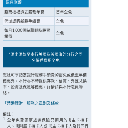
投資服務
股票按揭透支服務年費
首年全免
代辦認購新股手續費
全免
每月1,000個點擊即時股票
全免
報價
*匯出匯款至本行美國及英國海外分行之同
名帳戶費用全免
您除可享指定銀行服務手續費的豁免或低至半價
優惠外，本行亦不時提供存款、信貸、外匯兌換
率、投資及保險等優惠，詳情請與本行職員聯
絡。
「慧通理財」服務之章則及條款
備註：
1.
全年免費家庭旅遊保險只適用於 i)主卡持卡
人、 ii)附屬卡持卡人或 iii)主卡持卡人及其同行