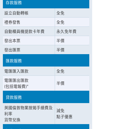
存款服務
設立自動轉帳
全免
禮券發售
全免
自動櫃員機提款卡年費
永久免年費
發出本票
半價
發出匯票
半價
匯款服務
電匯匯入匯款
全免
電匯匯出匯款
半價
(包括電報費)*
貸款服務
英國倫敦物業按揭手續費及
減免
利率
點子優惠
貨幣兌換