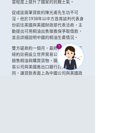
當程度上提升了國家的抗戰士氣。
促成這兩筆貸款的陳光甫先生功不可
沒。他於1938年以中方首席談判代表身
份前往美國與美國財政部代表洽商，主
動提出可用桐油出售做擔保爭取借款，
並且詳細說明中國的桐油生產情況。
雙方磋商約一個月，最終落實由中方在
紐約註冊設立世界貿易公司，負責在美
銷售桐油與購買貨物，隨後再由世界貿
易公司與美國進出口銀行訂立貸款合
同，讓貸款表面上為中國公司與美國政
府銀行間的業務關係，避免日本因此而
指責美國違反中立。
根據「桐油貸款」協議，貸款年息4.5
厘，期限5年，中方公司在此期限內向美
方公司出售22萬噸桐油。至1942年，中
方較期限提早兩年全部清償「桐油借
款」本息，兌現主權信用承諾，令國家
政府信用度大幅提升，而美國政府對陳