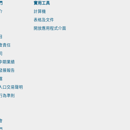
們
實用工具
介
計算機
表格及文件
開放應用程式介面
目
會責任
司
中期業績
發展報告
露
人口交易聲明
行為準則
會
們