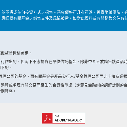
，並不構成任何投資方式之招售。基金價格可升亦可跌，投資附帶風險，
，應細閱有關基金之銷售文件及風險披露。如對此資料或有關銷售文件有
其他監管機構審核。
自行作出的，但閣下不應投資在單位信託基金，除非中介人於銷售該產品
閣下的。
管理公司的基金，而有關基金是產品發行人/基金管理公司而非上海商業
售過程或處理有關交易而產生的合資格爭議（定義見金融糾紛調解計劃的
計劃程序。