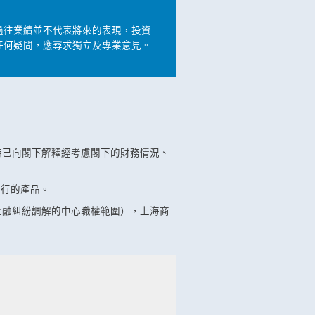
過往業績並不代表將來的表現，投資
任何疑問，應尋求獨立及專業意見。
時已向閣下解釋經考慮閣下的財務情況、
銀行的產品。
金融糾紛調解的中心職權範圍），上海商