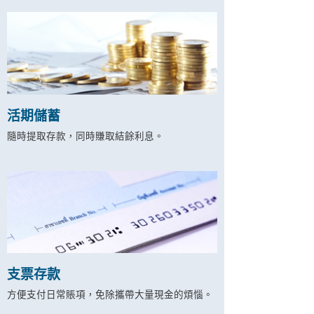
活期儲蓄
隨時提取存款，同時賺取結餘利息。
支票存款
方便支付日常賬項，免除攜帶大量現金的煩惱。