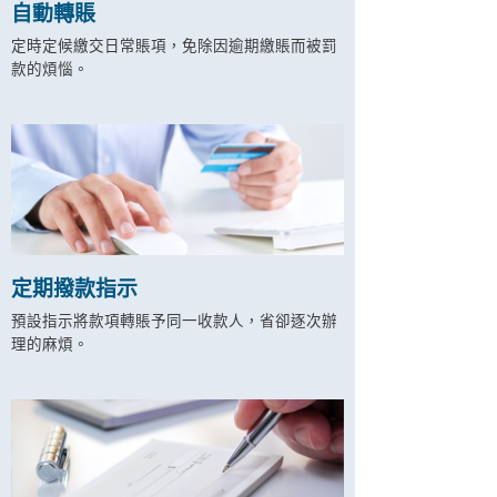
自動轉賬
定時定候繳交日常賬項，免除因逾期繳賬而被罰
款的煩惱。
定期撥款指示
預設指示將款項轉賬予同一收款人，省卻逐次辦
理的麻煩。