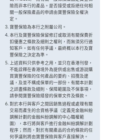
險而非本行的產品。是否接受或拒絕任何相
關一般保險產品的申請由寶豐保險全權決
定。
寶豐保險為本行之附屬公司。
本行及寶豐保險保留修訂或取消有關保費折
扣優惠之條款及細則之權利，而無須另行通
知客戶。如有任何爭議，最終概以本行及寶
豐保險之決定為準。
上述資料只供參考之用，並只在香港刊發，
不能詮釋在香港境外為提供或出售或游說購
買寶豐保險的任何產品的要約、招攬及建
議，及並不構成保單的一部份。有關本計劃
之詳盡條款及細則、保障範圍及不保事項，
請參閱寶豐保險繕發的保單文件及條款。
對於本行與客戶之間因銷售過程或處理有關
交易而產生的合資格爭議（定義見金融糾紛
調解計劃的金融糾紛調解的中心職權範
圍），本行將與客戶進行金融糾紛調解計劃
程序；然而，對於有關產品的合約條款的任
何爭議則將由寶豐保險與客戶直接解決。