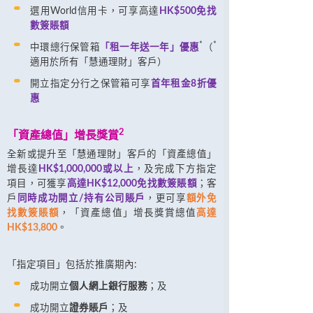
選用World信用卡，可享高達
HK$500免找
數簽賬額
*
*
中環總行保管箱
「租一年送一年」優惠
（
適用於所有「慧通理財」客戶）
開立指定分行之保管箱可享
首年租金8折優
惠
2
「資產總值」增長獎賞
全新或提升至「慧通理財」客戶的「資產總值」
增長達
HK$1,000,000或以上
，及完成下方指定
項目，可獲享
高達HK$12,000免找數簽賬額
；客
戶
同時成功開立/持有公司賬戶
，更可享
額外免
找數簽賬額
，「資產總值」增長獎賞總值
高達
HK$13,800
。
「指定項目」包括於推廣期內:
成功開立
個人網上銀行服務
；及
成功開立
證券賬戶
；及