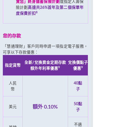
賞您」終身儲蓄保險計劃
或指定人壽保
險計劃
高達共26%首年及第二個保單年
8
度保費折扣
您的存款
「慧通理財」客戶同時申請一項指定電子服務，
可享以下存款優惠：
全新/兌換資金定期存款
兌換價點子
指定貨幣
9
9
額外年利率優惠
優惠
人民
40點
幣
子
50點
額外 0.10%
美元
子
不適