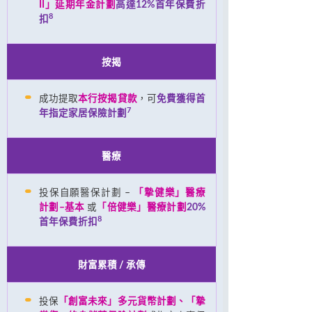
II」延期年金計劃
高達12%首年保費折
8
扣
按揭
成功提取
本行按揭貸款
，可
免費獲得首
7
年指定家居保險計劃
醫療
投保自願醫保計劃 –
「摯健樂」醫療
計劃–基本
或
「倍健樂」醫療計劃
20%
8
首年保費折扣
財富累積 / 承傳
投保
「創富未來」多元貨幣計劃、「摯