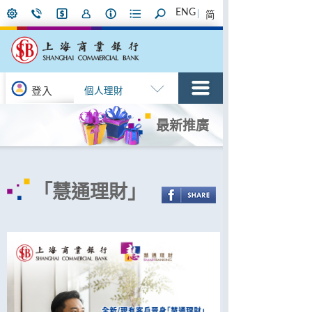
ENG
简
登入
個人理財
最新推廣
「慧通理財」