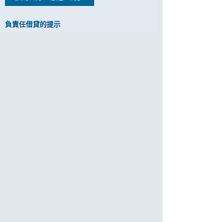
負責任借貸的提示
客戶應清楚了解自己的財務狀況，日常開支
及實際貸款需要。
客戶應評估自己的還款能力，避免過度借
貸。
客戶應按時償還貸款，以免被銀行收取逾期
還款費用及額外逾期利息。
借定唔借？還得到先好借！
如閣下欲查詢任何第三方是否獲本行委任轉介信
用卡或貸款申請，請致電客戶服務熱線：2818
0282。