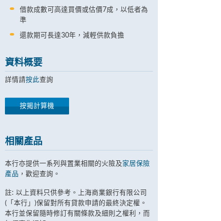
借款成數可高達買價或估價7成，以低者為
準
還款期可長達30年，減輕供款負擔
資料概要
詳情請
按此
查詢
按揭計算機
相關產品
本行亦提供一系列與置業相關的火險及
家居保險
產品
，歡迎查詢。
註: 以上資料只供參考。上海商業銀行有限公司
(「本行」)保留對所有貸款申請的最終決定權。
本行並保留隨時修訂有關條款及細則之權利，而