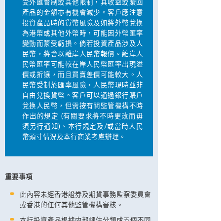
受外匯管制或其他限制，其收益或贖回
產品的金額亦有機會減少。客戶應注意
投資產品時的貨幣風險及如將外幣兌換
為港幣或其他外幣時，可能因外幣匯率
變動而蒙受虧損。倘若投資產品涉及人
民幣，將會以離岸人民幣報價。離岸人
民幣匯率可能較在岸人民幣匯率出現溢
價或折讓，而且買賣差價可能較大。人
民幣受制於匯率風險，人民幣現時並非
自由兌換貨幣。客戶可以通過銀行賬戶
兌換人民幣，但需按有關監管機構不時
作出的規定 (有關要求將不時更改而毋
須另行通知)、本行規定及/或當時人民
幣頭寸情況及本行商業考慮辦理。
重要事項
此內容未經香港證券及期貨事務監察委員會
或香港的任何其他監管機構審核。
本行投資產品根據内部評估分類成五個不同