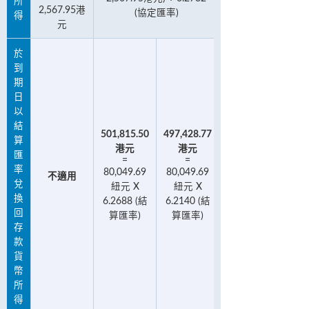
所
2,567.95港
(協定匯率)
得
元
於
到
期
日
以
結
501,815.50
497,428.77
算
港元
港元
匯
=
=
率
80,049.69
80,049.69
不適用
兌
紐元 X
紐元 X
換
6.2688 (結
6.2140 (結
回
算匯率)
算匯率)
存
款
貨
幣
所
得