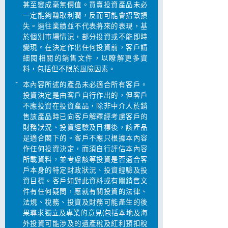
甚至變成毫無價值。買賣投資產品未必
一定能夠賺取利潤，反而可能會招致損
失。過往業績並不代表將來的表現，基
於個別巿場情況，部分投資或不能即時
變現。在決定作出任何投資前，客戶請
細閱相關的銷售文件，以瞭解更多資
料，包括但不限於風險因素。
-
本內容所述的產品未必適合所有客戶。
投資決定是由客戶自行作出的，但客戶
不應投資在投資產品，除非中介人於銷
售該產品時已向客戶解釋經考慮客戶的
財務狀況、投資經驗及目標後，該產品
是適合閣下的。客戶不應只根據本內容
作任何投資決定，而須自行評估本內容
所載資料，並考慮該等投資是否適合客
戶本身的特定財政狀況、投資經驗及投
資目標。客戶如對此資料或有關銷售文
件有任何疑問，應就有關投資的法律、
法規、稅務、投資及財務可能產生的後
果尋求獨立及專業的意見(包括本地及海
外投資可能涉及的遺產稅及紅利預扣稅