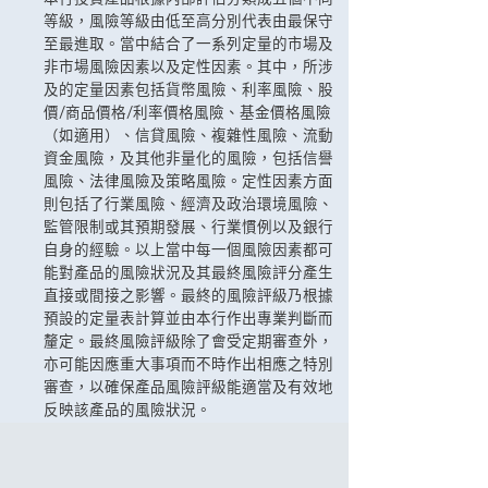
等級，風險等級由低至高分別代表由最保守
至最進取。當中結合了一系列定量的市場及
非市場風險因素以及定性因素。其中，所涉
及的定量因素包括貨幣風險、利率風險、股
價/商品價格/利率價格風險、基金價格風險
（如適用）、信貸風險、複雜性風險、流動
資金風險，及其他非量化的風險，包括信譽
風險、法律風險及策略風險。定性因素方面
則包括了行業風險、經濟及政治環境風險、
監管限制或其預期發展、行業慣例以及銀行
自身的經驗。以上當中每一個風險因素都可
能對產品的風險狀況及其最終風險評分產生
直接或間接之影響。最終的風險評級乃根據
預設的定量表計算並由本行作出專業判斷而
釐定。最終風險評級除了會受定期審查外，
亦可能因應重大事項而不時作出相應之特別
審查，以確保產品風險評級能適當及有效地
反映該產品的風險狀況。