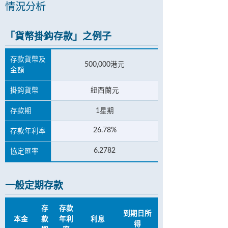
情況分析
「貨幣掛鈎存款」之例子
存款貨幣及
500,000港元
金額
掛鈎貨幣
紐西蘭元
存款期
1星期
26.78%
存款年利率
6.2782
協定匯率
一般定期存款
存
存款
到期日所
本金
款
年利
利息
得