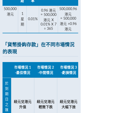
期
率
500,000
500,000.96
0.96 港元
1
港元
港元
= 500,000
= 500,000
星
0.01%
港元 X
港元 +0.96
期
0.01% X 7
÷ 365
港元
「貨幣掛鈎存款」在不同市場情況
的表現
市場情況 1
市場情況 2
市場情況 3
-最佳情況
-中間情況
-虧損情況
於
到
期
日
紐元兌港元
紐元兌港元
紐元兌港元
之
升值
輕微下跌
大幅下挫
匯