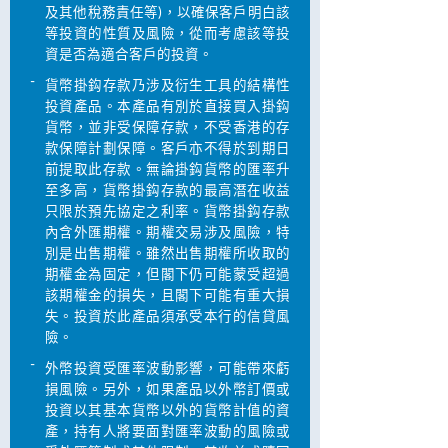
及其他稅務責任等)，以確保客戶明白該
等投資的性質及風險，從而考慮該等投
資是否為適合客戶的投資。
-
貨幣掛鈎存款乃涉及衍生工具的結構性
投資產品。本產品有別於直接買入掛鈎
貨幣，並非受保障存款，不受香港的存
款保障計劃保障。客戶亦不得於到期日
前提取此存款。無論掛鈎貨幣的匯率升
至多高，貨幣掛鈎存款的最高潛在收益
只限於預先協定之利率。貨幣掛鈎存款
內含外匯期權。期權交易涉及風險，特
別是出售期權。雖然出售期權所收取的
期權金為固定，但閣下仍可能蒙受超過
該期權金的損失，且閣下可能有重大損
失。投資於此產品須承受本行的信貸風
險。
-
外幣投資受匯率波動影響，可能帶來虧
損風險。另外，如果產品以外幣訂價或
投資以其基本貨幣以外的貨幣計值的資
產，持有人將要面對匯率波動的風險或