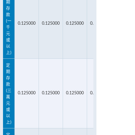
期
存
款
(一
0.125000
0.125000
0.125000
0.125000
千
元
或
以
上)
定
期
存
款
(三
0.125000
0.125000
0.125000
0.135000
萬
元
或
以
上)