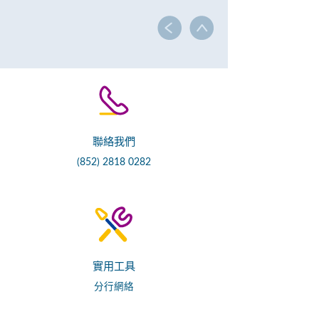
聯絡我們
(852) 2818 0282
實用工具
分行網絡