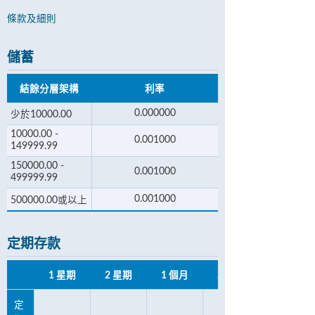
條款及細則
儲蓄
結餘分層架構
利率
0.000000
少於10000.00
10000.00 -
0.001000
149999.99
150000.00 -
0.001000
499999.99
0.001000
500000.00或以上
定期存款
1 星期
2 星期
1 個月
2 個月
定