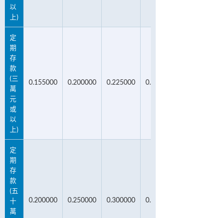
以
上)
定
期
存
款
(三
0.155000
0.200000
0.225000
0.225000
萬
元
或
以
上)
定
期
存
款
(五
0.200000
0.250000
0.300000
0.300000
十
萬