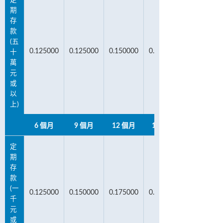
定
期
存
款
(五
0.125000
0.125000
0.150000
0.175000
十
萬
元
或
以
上)
6 個月
9 個月
12 個月
15 個月
定
期
存
款
(一
0.125000
0.150000
0.175000
0.175000
千
元
或