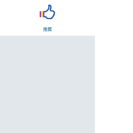
推薦
最新推廣
匯率及利率
港元存款利率
合作伙伴
獎項