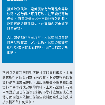
投資涉及風險，證券價格有時可能會非常
波動。證券價格可升可跌，甚至變成毫無
價值。 買賣證券未必一定能夠賺取利潤，
反而可能會招致損失。此宣傳內容未經證
監會審閱。
人民幣受制於匯率風險。人民幣現時並非
自由兌換貨幣，客戶兌換人民幣須根據本
銀行及/或有關監管機構不時作出的規定所
限制。
本網頁之資料來自相信是可靠的資料來源。上海
商業銀行有限公司並沒有證實、保證或指稱該等
資料是準確或完整的，因此使用者不應依賴該些
資料作為準確或完整的資料。上海商業銀行有限
公司對於因任何該等資料的不準確或遺漏或在其
他方面因他人依賴任何該些資料而產生之損失或
損害概不負任何責任。