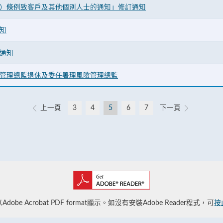
）條例致客戶及其他個別人士的通知」修訂通知
知
通知
管理總監退休及委任署理風險管理總監
上一頁
3
4
5
6
7
下一頁
obe Acrobat PDF format顯示。如沒有安裝Adobe Reader程式，可
按