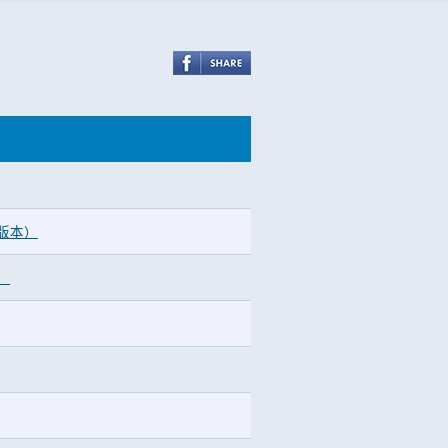
文版本）
）