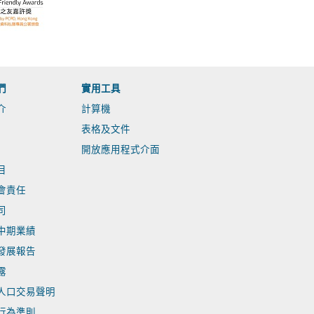
們
實用工具
介
計算機
表格及文件
開放應用程式介面
目
會責任
司
中期業績
發展報告
露
人口交易聲明
行為準則