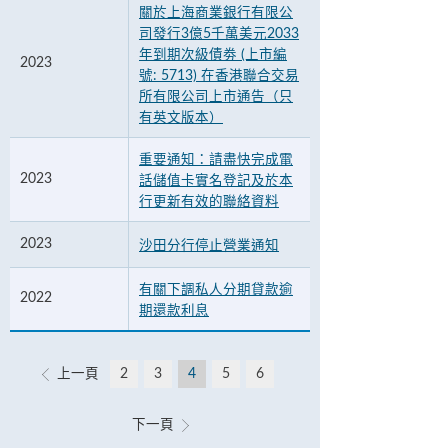
關於上海商業銀行有限公
司發行3億5千萬美元2033
年到期次級債劵 (上市編
2023
號: 5713) 在香港聯合交易
所有限公司上市通告（只
有英文版本）
重要通知：請盡快完成電
2023
話儲值卡實名登記及於本
行更新有效的聯絡資料
2023
沙田分行停止營業通知
有關下調私人分期貸款逾
2022
期還款利息
上一頁
2
3
4
5
6
下一頁