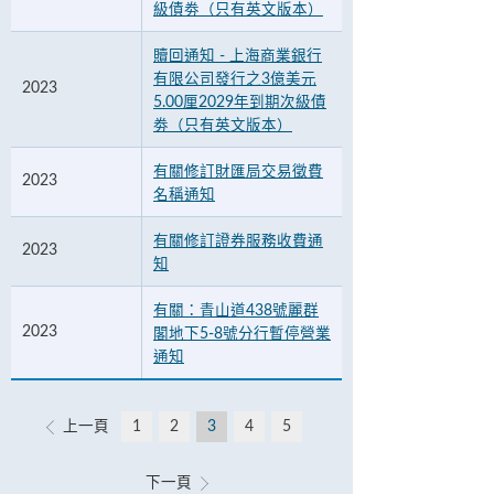
級債劵（只有英文版本）
贖回通知 - 上海商業銀行
有限公司發行之3億美元
2023
5.00厘2029年到期次級債
劵（只有英文版本）
有關修訂財匯局交易徵費
2023
名稱通知
有關修訂證券服務收費通
2023
知
有關：青山道438號麗群
2023
閣地下5-8號分行暫停營業
通知
上一頁
1
2
3
4
5
下一頁