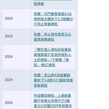
政總裁
有關：屯門鄉事會路4-26
2024
號明偉大樓地下1-3號舖分
行停止營業通知
有關：停止提供簽發日元
2024
匯票服務通知
「關於個人資料的收集和
處理致客戶及其他個別人
2024
士的通知」(下簡稱「通
知」)修訂通知
有關：青山道438號麗群
2024
閣地下5-8號分行重新營業
更新通知
完成贖回通知 - 上海商業
銀行有限公司發行之3億
2024
美元5.00厘2029年到期次